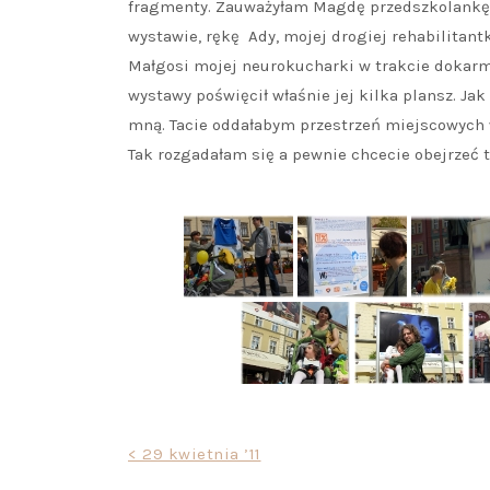
fragmenty. Zauważyłam Magdę przedszkolankę, 
wystawie, rękę Ady, mojej drogiej rehabilitantk
Małgosi mojej neurokucharki w trakcie dokarm
wystawy poświęcił właśnie jej kilka plansz. J
mną. Tacie oddałabym przestrzeń miejscowych w
Tak rozgadałam się a pewnie chcecie obejrzeć t
Nawigacja
< 29 kwietnia ’11