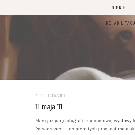
Przejdź
O MNIE
do
treści
REHABILITAC
2011
/
11/05/2011
11 maja ’11
Mam już parę fotografii z plenerowej wystawy fo
Potwierdzam – tematem tych prac jest moja sk