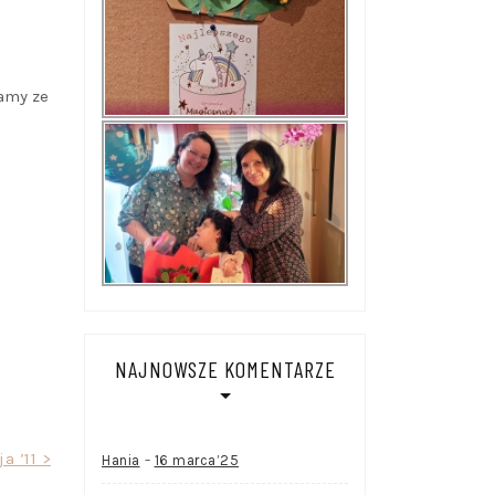
mamy ze
NAJNOWSZE KOMENTARZE
a ’11 >
-
Hania
16 marca’25