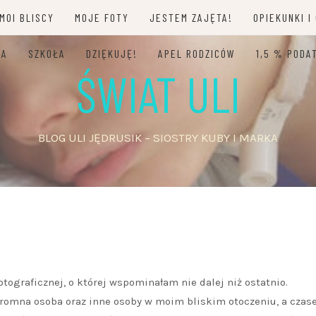
MOI BLISCY
MOJE FOTY
JESTEM ZAJĘTA!
OPIEKUNKI I
JA
SZKOŁA
DZIĘKUJĘ!
APEL RODZICÓW
1,5 % PODA
ŚWIAT ULI
BLOG ULI JĘDRUSIK – SIOSTRY KUBY I MARKA
tograficznej, o której wspominałam nie dalej niż ostatnio.
romna osoba oraz inne osoby w moim bliskim otoczeniu, a czas