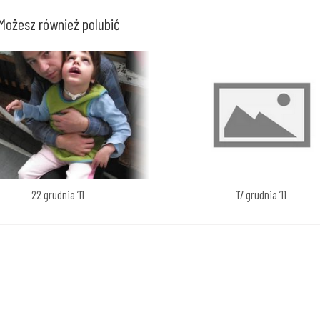
Możesz również polubić
22 grudnia ’11
17 grudnia ’11