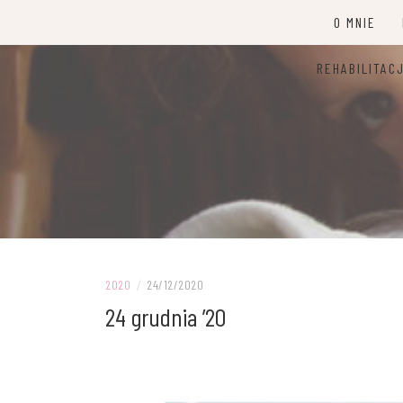
Przejdź
O MNIE
do
treści
REHABILITAC
2020
/
24/12/2020
24 grudnia ’20