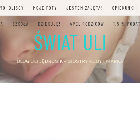
MOI BLISCY
MOJE FOTY
JESTEM ZAJĘTA!
OPIEKUNKI I
JA
SZKOŁA
DZIĘKUJĘ!
APEL RODZICÓW
1,5 % PODA
ŚWIAT ULI
BLOG ULI JĘDRUSIK – SIOSTRY KUBY I MARKA