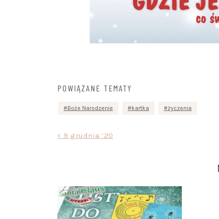
POWIĄZANE TEMATY
Boże Narodzenie
kartka
życzenia
Nawigacja
< 9 grudnia ’20
wpisu