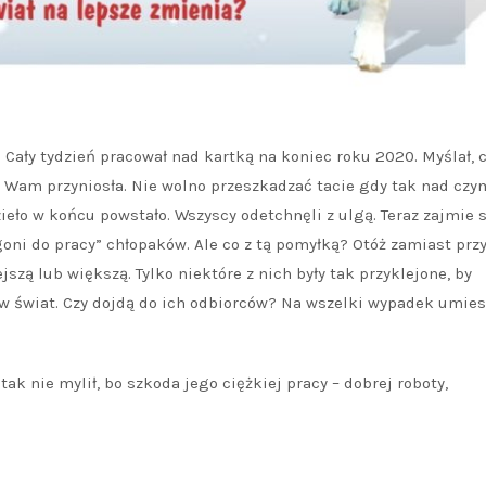
. Cały tydzień pracował nad kartką na koniec roku 2020. Myślał, c
ła Wam przyniosła. Nie wolno przeszkadzać tacie gdy tak nad czy
zieło w końcu powstało. Wszyscy odetchnęli z ulgą. Teraz zajmie 
i do pracy” chłopaków. Ale co z tą pomyłką? Otóż zamiast przy
jszą lub większą. Tylko niektóre z nich były tak przyklejone, by
y w świat. Czy dojdą do ich odbiorców? Na wszelki wypadek umi
ak nie mylił, bo szkoda jego ciężkiej pracy – dobrej roboty,