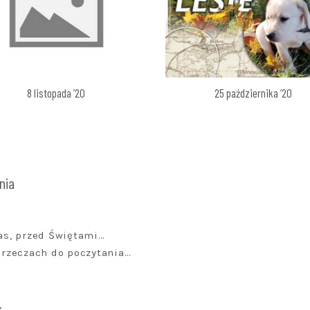
8 listopada ’20
25 października ’20
nia
zas, przed Świętami…
s rzeczach do poczytania…
,