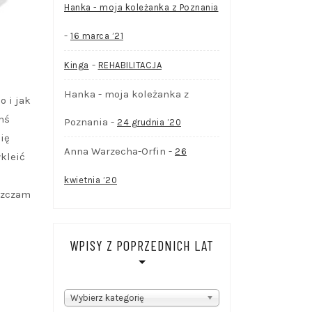
Hanka - moja koleżanka z Poznania
-
16 marca ’21
-
Kinga
REHABILITACJA
Hanka - moja koleżanka z
o i jak
mś
Poznania
-
24 grudnia ’20
się
Anna Warzecha-Orfin
-
26
kleić
kwietnia ’20
eszczam
WPISY Z POPRZEDNICH LAT
WPISY
Wybierz kategorię