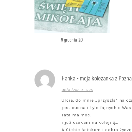
9 grudnia ’20
Hanka - moja koleżanka z Pozna
06/01/2021 o 16:25
Ulcia, do mnie „przyszła” na c
jest cudna i tyle fajnych o Wa
Tata ma moc…
i już czekam na kolejną…
A Ciebie ściskam i dobra życzę