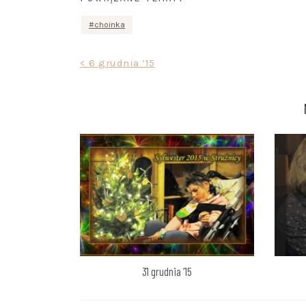
choinka
Nawigacja
< 6 grudnia ’15
wpisu
31 grudnia ’15