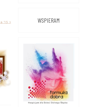
Z
POPRZEDNICH
LAT
WSPIERAM
a ’15 >