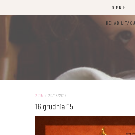
Przejdź
O MNIE
do
treści
REHABILITAC
2015
/
20/12/2015
16 grudnia ’15