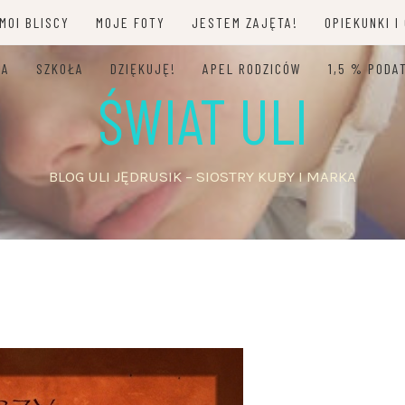
MOI BLISCY
MOJE FOTY
JESTEM ZAJĘTA!
OPIEKUNKI I
JA
SZKOŁA
DZIĘKUJĘ!
APEL RODZICÓW
1,5 % PODA
ŚWIAT ULI
BLOG ULI JĘDRUSIK – SIOSTRY KUBY I MARKA