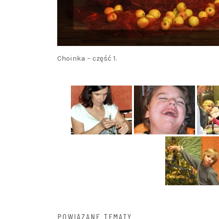
Choinka – część 1.
POWIĄZANE TEMATY