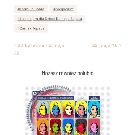
Formuła Dobra
hospicjum
Hospicjum dla Dzieci Dolnego Śląska
Zamek Topacz
Nawigacja
< 30 kwietnia – 2 maja
22 maja ’16 >
’16
wpisu
Możesz również polubić