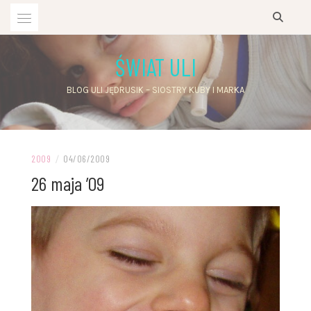
Przejdź
do
treści
ŚWIAT ULI
BLOG ULI JĘDRUSIK – SIOSTRY KUBY I MARKA
2009
/
04/06/2009
26 maja ’09