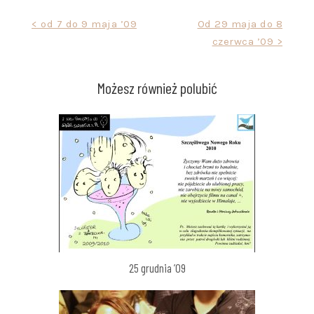
Nawigacja
< od 7 do 9 maja ’09
Od 29 maja do 8
czerwca ’09 >
wpisu
Możesz również polubić
25 grudnia ’09