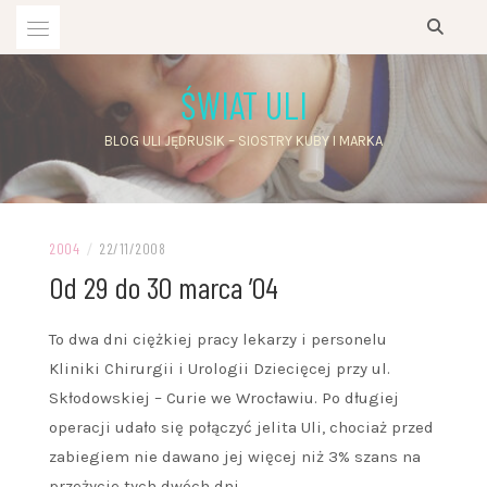
Przejdź
do
treści
ŚWIAT ULI
BLOG ULI JĘDRUSIK – SIOSTRY KUBY I MARKA
2004
/
22/11/2008
Od 29 do 30 marca ’04
To dwa dni ciężkiej pracy lekarzy i personelu
Kliniki Chirurgii i Urologii Dziecięcej przy ul.
Skłodowskiej – Curie we Wrocławiu. Po długiej
operacji udało się połączyć jelita Uli, chociaż przed
zabiegiem nie dawano jej więcej niż 3% szans na
przeżycie tych dwóch dni.