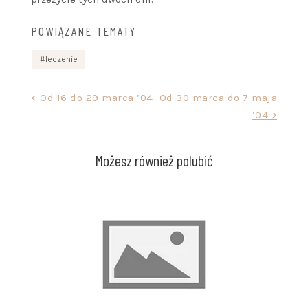
POWIĄZANE TEMATY
leczenie
Nawigacja
< Od 16 do 29 marca ’04
Od 30 marca do 7 maja
’04 >
wpisu
Możesz również polubić