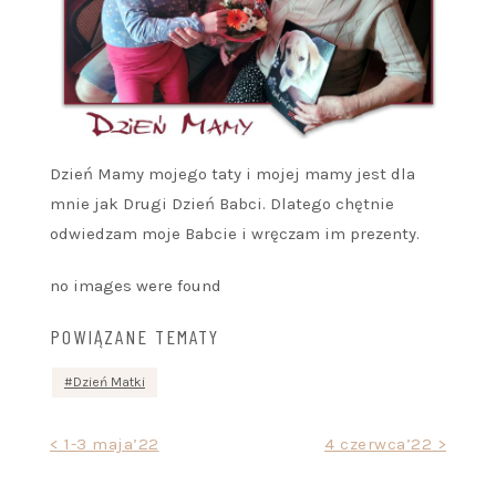
Dzień Mamy mojego taty i mojej mamy jest dla
mnie jak Drugi Dzień Babci. Dlatego chętnie
odwiedzam moje Babcie i wręczam im prezenty.
no images were found
POWIĄZANE TEMATY
Dzień Matki
Nawigacja
< 1-3 maja’22
4 czerwca’22 >
wpisu