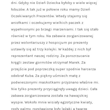
dni. Gdyby nie Dzień Dziecka byłoby o wiele więcej
łobuzów. A tak już w połowie roku mamy Dzień
Oczekiwanych Prezentów. Wtedy stajemy się
aniołkami i oczekujemy wielkich paczek z
wypełnionymi po brzegi marzeniami. I tak się stało
również w tym roku. Na zabawie zorganizowanej
przez wolontariuszy z hospicjum po prezenty
ustawiły się aż trzy kolejki. W każdej z nich był
reprezentant naszej rodziny. Za porozrzucanie
kręgli zestaw gormitów otrzymał Marek. Za
przejście pod poprzeczką super spodnie harcerza
odebrał Kuba. Za piękny uśmiech matę z
podwieszonymi maskotkami przyznano właśnie mi.
Nie tylko prezenty przyciągnęły uwagę dzieci. Cała
zabawa zorganizowana została na hawajskiej
wyspie. Wokoło mnie wisiały egzotyczne kwiaty,
rosły palmy, rozstawione były leżaki a twarze