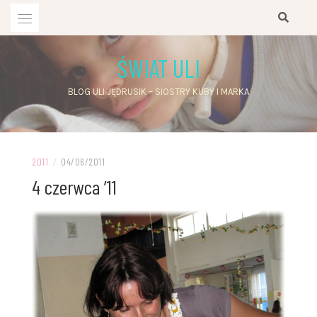
Przejdź
do
treści
ŚWIAT ULI
BLOG ULI JĘDRUSIK – SIOSTRY KUBY I MARKA
2011
/
04/06/2011
4 czerwca ’11