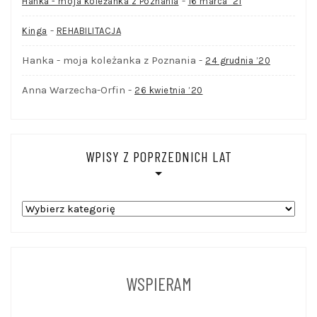
-
Hanka - moja koleżanka z Poznania
16 marca ’21
-
Kinga
REHABILITACJA
Hanka - moja koleżanka z Poznania
-
24 grudnia ’20
Anna Warzecha-Orfin
-
26 kwietnia ’20
WPISY Z POPRZEDNICH LAT
WPISY
Z
POPRZEDNICH
LAT
WSPIERAM