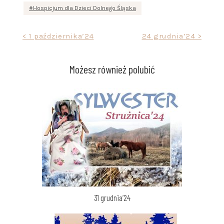
Hospicjum dla Dzieci Dolnego Śląska
Nawigacja
< 1 października’24
24 grudnia’24 >
wpisu
Możesz również polubić
31 grudnia’24