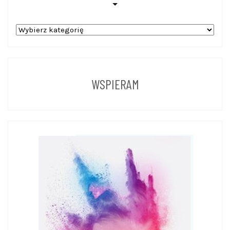
WPISY
Z
POPRZEDNICH
LAT
WSPIERAM