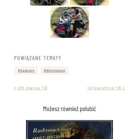
POWIĄZANE TEMATY
spacery
Wojnowice
Nawigacja
< 29 marca ’18
14 kwietnia ’18 >
wpisu
Możesz również polubić