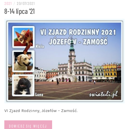
2021
/
20/07/2021
8-14 lipca ’21
VI Zjazd Rodzinny, Józefów – Zamość.
DOWIEDZ SIĘ WIĘCEJ