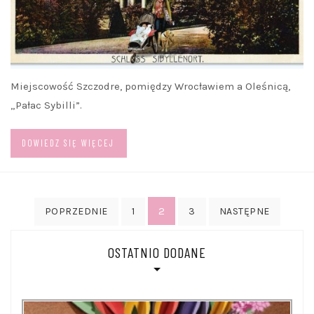
Miejscowość Szczodre, pomiędzy Wrocławiem a Oleśnicą,
„Pałac Sybilli”.
DOWIEDZ SIĘ WIĘCEJ
Stronicowanie
2
POPRZEDNIE
1
3
NASTĘPNE
wpisów
OSTATNIO DODANE