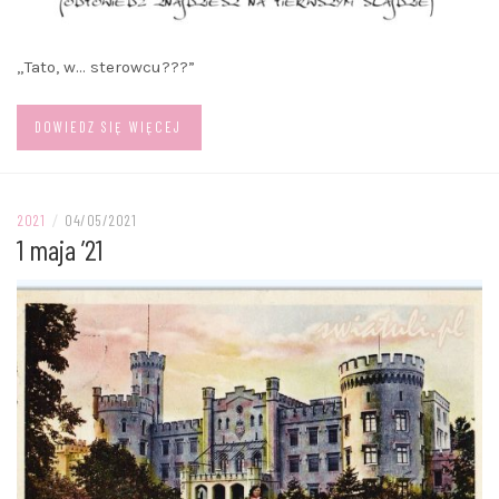
„Tato, w… sterowcu???”
DOWIEDZ SIĘ WIĘCEJ
2021
/
04/05/2021
1 maja ’21