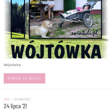
Wójtówka
DOWIEDZ SIĘ WIĘCEJ
2021
/
04/08/2021
24 lipca ’21