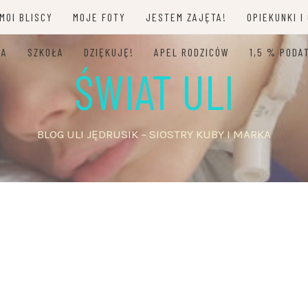
MOI BLISCY
MOJE FOTY
JESTEM ZAJĘTA!
OPIEKUNKI I
JA
SZKOŁA
DZIĘKUJĘ!
APEL RODZICÓW
1,5 % PODA
ŚWIAT ULI
BLOG ULI JĘDRUSIK – SIOSTRY KUBY I MARKA