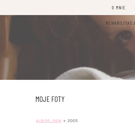
Przejdź
O MNIE
do
treści
REHABILITAC
MOJE FOTY
ALBUM_NEW
»
2005