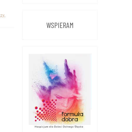
Z
POPRZEDNICH
zy.
LAT
WSPIERAM