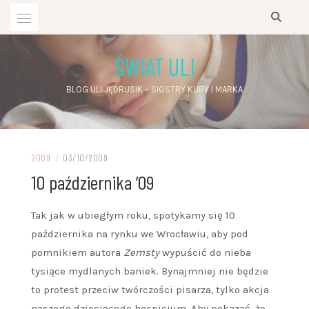
Przejdź
do
treści
ŚWIAT ULI
BLOG ULI JĘDRUSIK – SIOSTRY KUBY I MARKA
2009
/
03/10/2009
10 października ’09
Tak jak w ubiegłym roku, spotykamy się 10
października na rynku we Wrocławiu, aby pod
pomnikiem autora
Zemsty
wypuścić do nieba
tysiące mydlanych baniek. Bynajmniej nie będzie
to protest przeciw twórczości pisarza, tylko akcja
naszego dziecięcego hospicjum. Aby pokazać, że