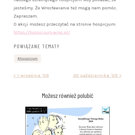
jesteśmy. Że Wrocławianie też mogą nam pomóc.
Zapraszam.
O akcji możesz przeczytać na stronie hospicjum:
https://hospicjum.wroc.pl/
POWIĄZANE TEMATY
hospicjum
Nawigacja
< 1 września ’09
20 października ’09 >
wpisu
Możesz również polubić