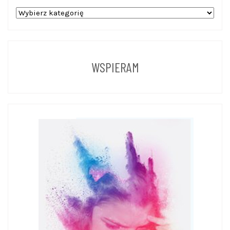
WPISY
Z
POPRZEDNICH
LAT
WSPIERAM