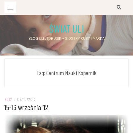
Przejdź
do
treści
ŚWIAT ULI
BLOG ULI JĘDRUSIK – SIOSTRY KUBY I MARKA
Tag:
Centrum Nauki Kopernik
2012
/
02/10/2012
15-16 września ’12