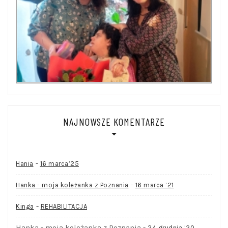
NAJNOWSZE KOMENTARZE
-
Hania
16 marca’25
-
Hanka - moja koleżanka z Poznania
16 marca ’21
-
Kinga
REHABILITACJA
Hanka - moja koleżanka z Poznania
-
24 grudnia ’20