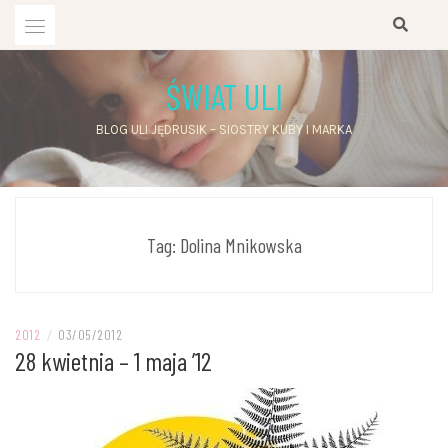
Przejdź
do
treści
ŚWIAT ULI
BLOG ULI JĘDRUSIK – SIOSTRY KUBY I MARKA
Tag:
Dolina Mnikowska
2012
/
03/05/2012
28 kwietnia – 1 maja ’12