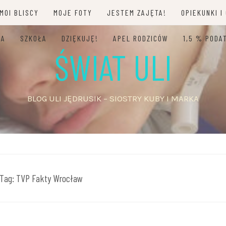
MOI BLISCY
MOJE FOTY
JESTEM ZAJĘTA!
OPIEKUNKI I
JA
SZKOŁA
DZIĘKUJĘ!
APEL RODZICÓW
1,5 % PODA
ŚWIAT ULI
BLOG ULI JĘDRUSIK – SIOSTRY KUBY I MARKA
Tag:
TVP Fakty Wrocław