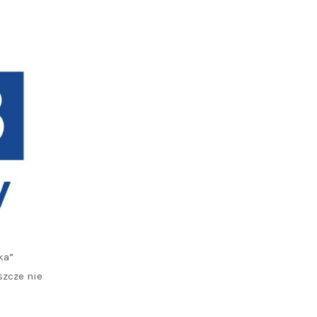
ka”
szcze nie