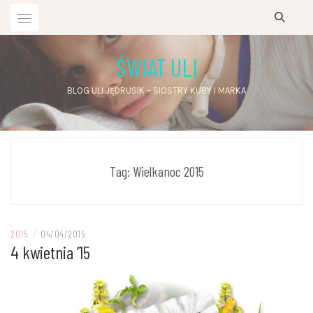
Przejdź
do
treści
ŚWIAT ULI
BLOG ULI JĘDRUSIK – SIOSTRY KUBY I MARKA
Tag:
Wielkanoc 2015
2015
/
04/04/2015
4 kwietnia ’15