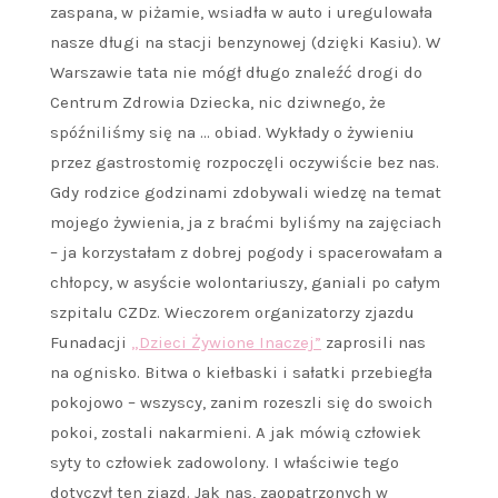
zaspana, w piżamie, wsiadła w auto i uregulowała
nasze długi na stacji benzynowej (dzięki Kasiu). W
Warszawie tata nie mógł długo znaleźć drogi do
Centrum Zdrowia Dziecka, nic dziwnego, że
spóźniliśmy się na … obiad. Wykłady o żywieniu
przez gastrostomię rozpoczęli oczywiście bez nas.
Gdy rodzice godzinami zdobywali wiedzę na temat
mojego żywienia, ja z braćmi byliśmy na zajęciach
– ja korzystałam z dobrej pogody i spacerowałam a
chłopcy, w asyście wolontariuszy, ganiali po całym
szpitalu CZDz. Wieczorem organizatorzy zjazdu
Funadacji
„Dzieci Żywione Inaczej”
zaprosili nas
na ognisko. Bitwa o kiełbaski i sałatki przebiegła
pokojowo – wszyscy, zanim rozeszli się do swoich
pokoi, zostali nakarmieni. A jak mówią człowiek
syty to człowiek zadowolony. I właściwie tego
dotyczył ten zjazd. Jak nas, zaopatrzonych w