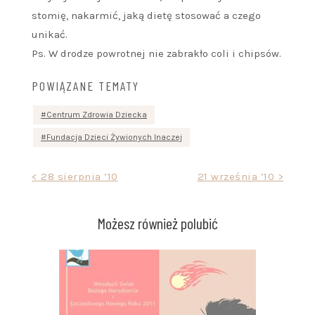
stomię, nakarmić, jaką dietę stosować a czego
unikać.
Ps. W drodze powrotnej nie zabrakło coli i chipsów.
POWIĄZANE TEMATY
Centrum Zdrowia Dziecka
Fundacja Dzieci Żywionych Inaczej
Nawigacja
< 28 sierpnia ’10
21 września ’10 >
wpisu
Możesz również polubić