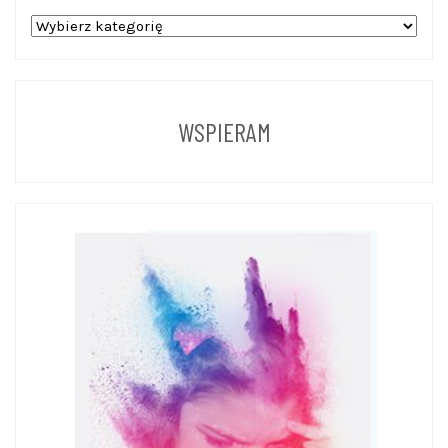
WPISY
Z
POPRZEDNICH
LAT
WSPIERAM