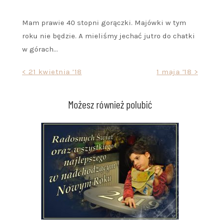
Mam prawie 40 stopni gorączki. Majówki w tym
roku nie będzie. A mieliśmy jechać jutro do chatki
w górach…
Nawigacja
< 21 kwietnia ’18
1 maja ’18 >
wpisu
Możesz również polubić