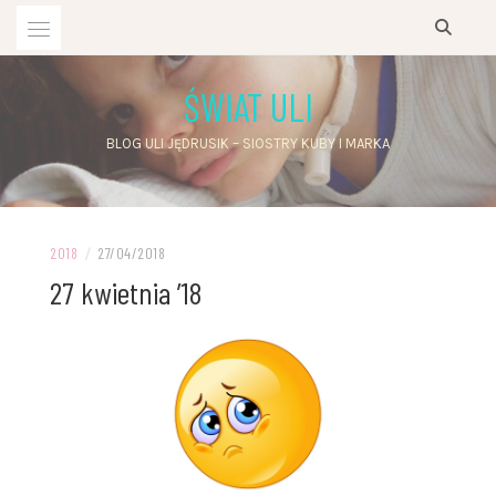
Przejdź
do
treści
ŚWIAT ULI
BLOG ULI JĘDRUSIK – SIOSTRY KUBY I MARKA
2018
/
27/04/2018
27 kwietnia ’18