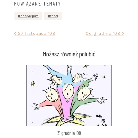
POWIĄZANE TEMATY
hospicjum
teatr
Nawigacja
< 27 listopada ’08
Od grudnia ’08 >
wpisu
Możesz również polubić
31 grudnia ’08