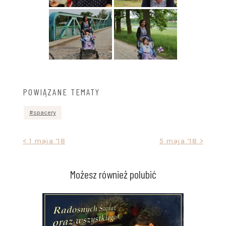
POWIĄZANE TEMATY
spacery
Nawigacja
< 1 maja ’18
5 maja ’18 >
wpisu
Możesz również polubić