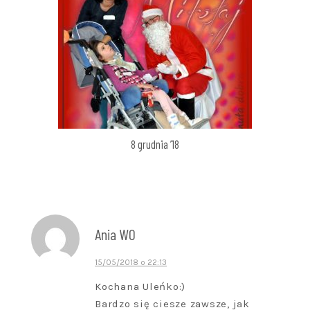
8 grudnia ’18
Ania WO
15/05/2018 o 22:13
Kochana Uleńko:)
Bardzo się ciesze zawsze, jak