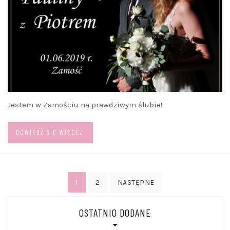
Jestem w Zamościu na prawdziwym ślubie!
DOWIEDZ SIĘ WIĘCEJ
Stronicowanie
1
2
NASTĘPNE
wpisów
OSTATNIO DODANE