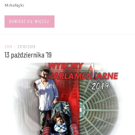
Mikołajki
DOWIEDZ SIĘ WIĘCEJ
2019
/
27/10/2019
13 października ’19