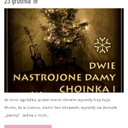
23 grudnia ’19
W mini ogródku przed moim oknem wyrosły trzy tuje.
Mimo, że w cieniu, ziemi ten skrawek, wyrosły na dorosłe
„panny”. Jedna z nich…