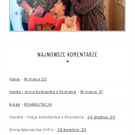
NAJNOWSZE KOMENTARZE
-
Hania
16 marca’25
-
Hanka - moja koleżanka z Poznania
16 marca ’21
-
Kinga
REHABILITACJA
Hanka - moja koleżanka z Poznania
-
24 grudnia ’20
Anna Warzecha-Orfin
-
26 kwietnia ’20