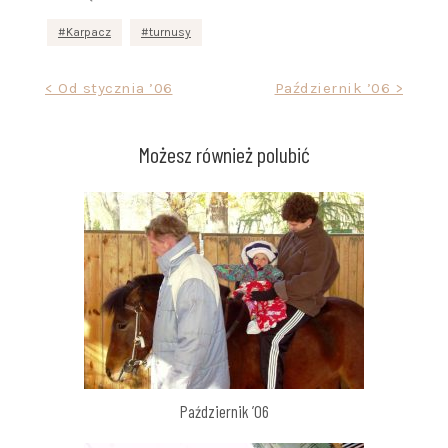
Karpacz
turnusy
Nawigacja
< Od stycznia ’06
Październik ’06 >
wpisu
Możesz również polubić
Październik ’06