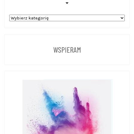
WPISY
Z
POPRZEDNICH
LAT
WSPIERAM