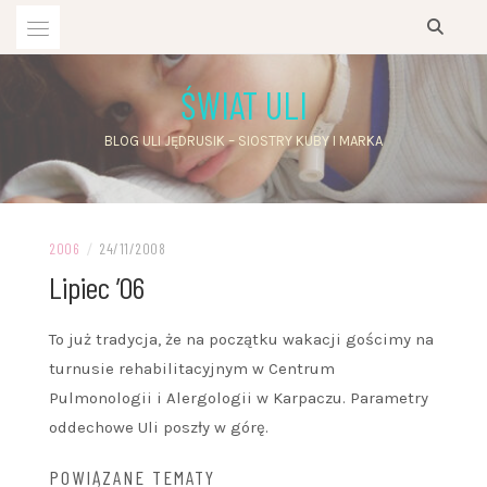
Przejdź
do
treści
ŚWIAT ULI
BLOG ULI JĘDRUSIK – SIOSTRY KUBY I MARKA
2006
/
24/11/2008
Lipiec ’06
To już tradycja, że na początku wakacji gościmy na
turnusie rehabilitacyjnym w Centrum
Pulmonologii i Alergologii w Karpaczu. Parametry
oddechowe Uli poszły w górę.
POWIĄZANE TEMATY