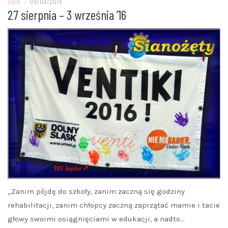
2016
/
09/09/2016
27 sierpnia – 3 września ’16
„Zanim pójdę do szkoły, zanim zaczną się godziny
rehabilitacji, zanim chłopcy zaczną zaprzątać mamie i tacie
głowy swoimi osiągnięciami w edukacji, a nadto…