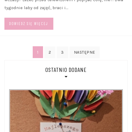
tygodnie laby od zajęć, braci i…
DOWIEDZ SIĘ WIĘCEJ
Stronicowanie
1
2
3
NASTĘPNE
wpisów
OSTATNIO DODANE