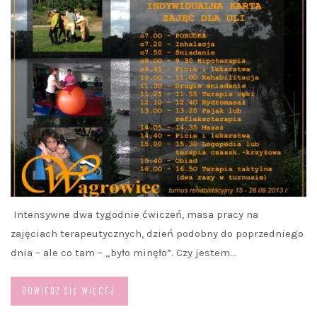
Intensywne dwa tygodnie ćwiczeń, masa pracy na
zajęciach terapeutycznych, dzień podobny do poprzedniego
dnia – ale co tam – „było minęło”. Czy jestem…
DOWIEDZ SIĘ WIĘCEJ