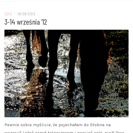
2012
/
19/09/2012
3-14 września ’12
Pewnie sobie myślicie, że pojechałam do Stobna na
wczasy? Leżeć przed telewizorem i popijać colę, nie?! Dwa