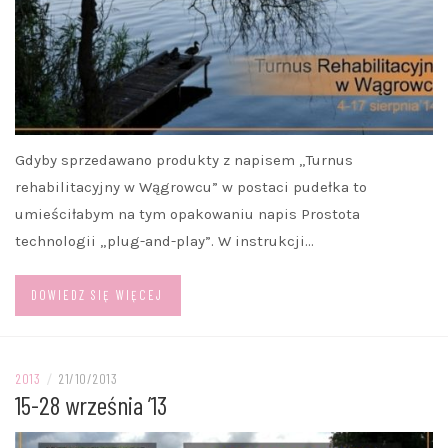
Gdyby sprzedawano produkty z napisem „Turnus
rehabilitacyjny w Wągrowcu” w postaci pudełka to
umieściłabym na tym opakowaniu napis Prostota
technologii „plug-and-play”. W instrukcji…
DOWIEDZ SIĘ WIĘCEJ
2013
/
21/10/2013
15-28 września ’13