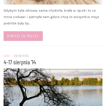
Gdybym była zdrowa, sama chodziła, brała w rączki to co
mnie ciekawi i patrzyła tam gdzie chcę to wszystkie moje
podróże były by…
DOWIEDZ SIĘ WIĘCEJ
2014
/
29/08/2014
4-17 sierpnia ’14