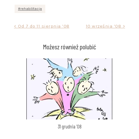
rehabilitacja
Nawigacja
< Od 7 do 11 sierpnia ’08
10 września ’08 >
wpisu
Możesz również polubić
31 grudnia ’08