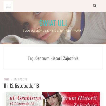
Przejdź
do
treści
ŚWIAT ULI
BLOG ULI JĘDRUSIK – SIOSTRY KUBY I MARKA
Tag:
Centrum Historii Zajezdnia
2018
/
14/11/2018
11 i 12 listopada ’18