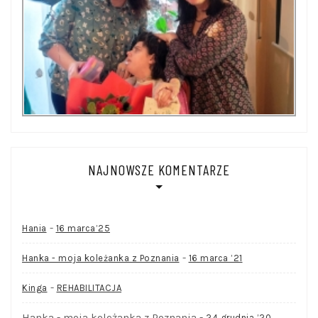
NAJNOWSZE KOMENTARZE
-
Hania
16 marca’25
-
Hanka - moja koleżanka z Poznania
16 marca ’21
-
Kinga
REHABILITACJA
Hanka - moja koleżanka z Poznania
-
24 grudnia ’20