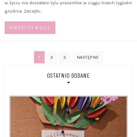
w życiu nie dostałam tylu prezentów w ciągu trzech tygodni
grudnia. Zaczęło…
DOWIEDZ SIĘ WIĘCEJ
Stronicowanie
1
2
3
NASTĘPNE
wpisów
OSTATNIO DODANE