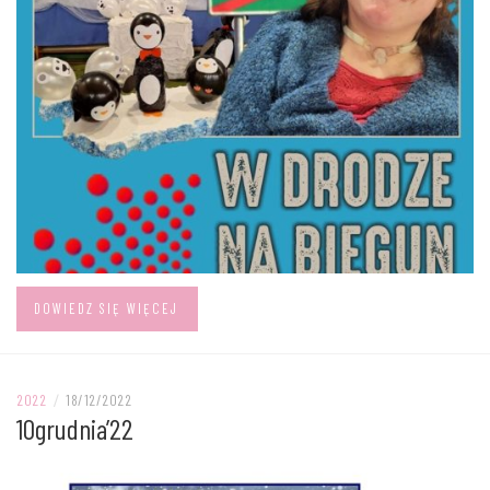
DOWIEDZ SIĘ WIĘCEJ
2022
/
18/12/2022
10grudnia’22