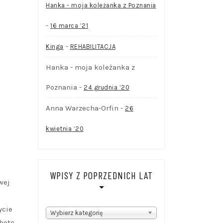
Hanka - moja koleżanka z Poznania
-
16 marca ’21
-
Kinga
REHABILITACJA
Hanka - moja koleżanka z
Poznania
-
24 grudnia ’20
Anna Warzecha-Orfin
-
26
kwietnia ’20
WPISY Z POPRZEDNICH LAT
wej
ycie
WPISY
Wybierz kategorię
obotę