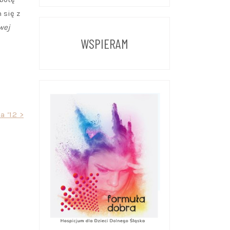
Z
 się z
POPRZEDNICH
LAT
wej
WSPIERAM
a ’12 >