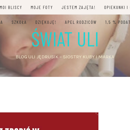
MOI BLISCY
MOJE FOTY
JESTEM ZAJĘTA!
OPIEKUNKI I
JA
SZKOŁA
DZIĘKUJĘ!
APEL RODZICÓW
1,5 % PODA
ŚWIAT ULI
BLOG ULI JĘDRUSIK – SIOSTRY KUBY I MARKA