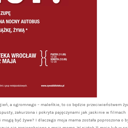
ogień, a ogromnego – maleńkie, to co będzie przeciwieństwem ży
spusty, zakurzona i pokryta pajęczynami jak jaskinie w filmach
ki mogą być żywe? I dlaczego moja mama została poproszona o b
a czuję się zaniepokojona o moją mamę. W piątek 11 maja lub w s