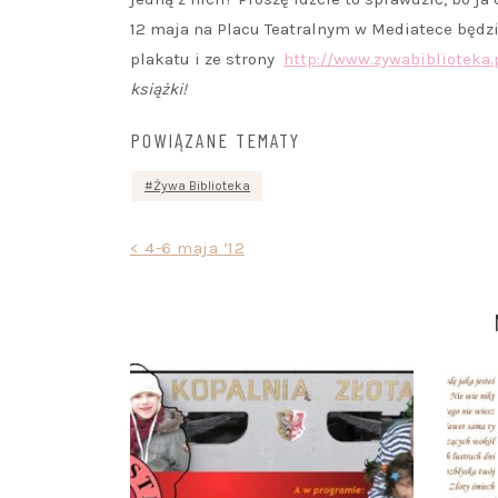
12 maja na Placu Teatralnym w Mediatece będzi
plakatu i ze strony
http://www.zywabiblioteka.
książki!
POWIĄZANE TEMATY
Żywa Biblioteka
Nawigacja
< 4-6 maja ’12
wpisu