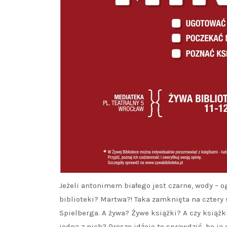
Jeżeli antonimem białego jest czarne, wody – 
biblioteki? Martwa?! Taka zamknięta na cztery 
Spielberga. A żywa? Żywe książki? A czy książ
jedną z nich? Proszę idźcie to sprawdzić, bo j