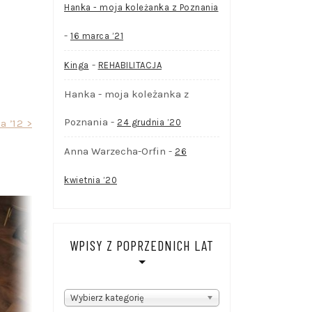
Hanka - moja koleżanka z Poznania
-
16 marca ’21
-
Kinga
REHABILITACJA
Hanka - moja koleżanka z
Poznania
-
a ’12 >
24 grudnia ’20
Anna Warzecha-Orfin
-
26
kwietnia ’20
WPISY Z POPRZEDNICH LAT
WPISY
Wybierz kategorię