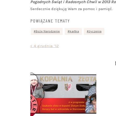
Pogodnych Świąt i Radosnych Chwil w 2013 R
Serdecznie dziękuję Wam za pomoc i pamięć.
POWIĄZANE TEMATY
Boże Narodzenie
kartka
życzenia
Nawigacja
< 4 grudnia ’12
wpisu