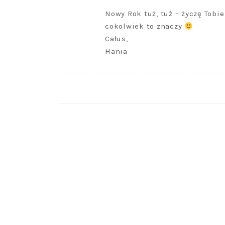
Nowy Rok tuż, tuż – życzę Tob
cokolwiek to znaczy
Całus,
Hania