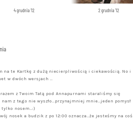
4 grudnia ’12
2 grudnia ’12
nia
m na te Kartkę z dużą niecierpliwością i ciekawością. No i
awet w dwóch wersjach …
e razem z Twoim Tatą pod Annapurnami staraliśmy się
ic nam z tego nie wyszło…przynajmniej mnie…jeden pomysł
 tylko nosem…:)
wój nosek a budzik z po 12:00 oznacza…że jesteśmy na coś