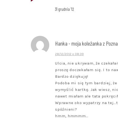
31 grudnia ’12
Hanka - moja koleżanka z Pozna
28/12/2012 o 08:39
Ulcia, nie ukrywam, że czekała
proszę doczekałam się. I to n
Bardzo dziękuję!
Podoba mi się tym bardziej, ż
wymyślić kartkę. Jak wiesz, n
nawet miałam ale tata pokręcił
Wprawne oko wypatrzy na tej…t
spóźnieni?
hmm, hmmmm…