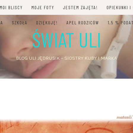
MOI BLISCY
MOJE FOTY
JESTEM ZAJĘTA!
OPIEKUNKI I
JA
SZKOŁA
DZIĘKUJĘ!
APEL RODZICÓW
1,5 % PODA
ŚWIAT ULI
BLOG ULI JĘDRUSIK – SIOSTRY KUBY I MARKA