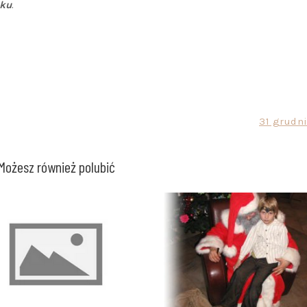
oku
.
31 grudni
Możesz również polubić