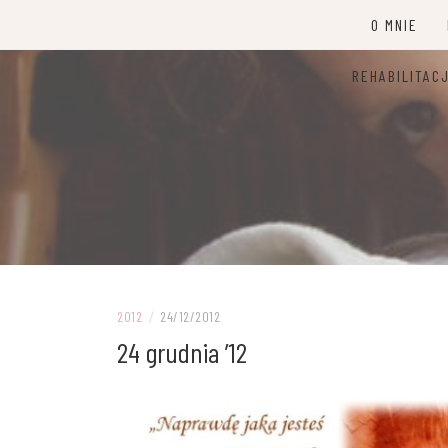
Przejdź
O MNIE
do
treści
REHABILITAC
2012
/
24/12/2012
24 grudnia ’12