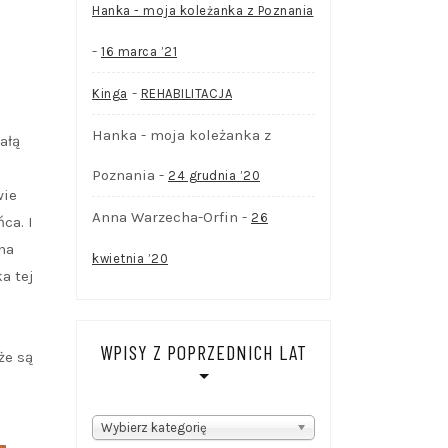
Hanka - moja koleżanka z Poznania
-
16 marca ’21
-
Kinga
REHABILITACJA
Hanka - moja koleżanka z
ałą
Poznania
-
24 grudnia ’20
wie
Anna Warzecha-Orfin
-
26
ca. I
na
kwietnia ’20
ka tej
WPISY Z POPRZEDNICH LAT
że są
WPISY
Wybierz kategorię