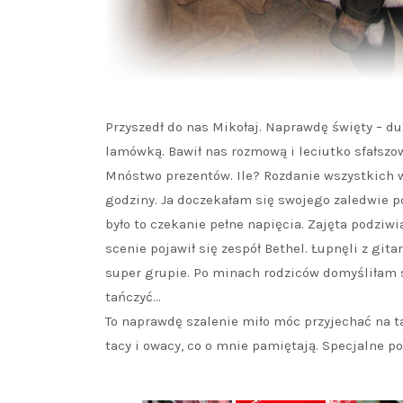
Przyszedł do nas Mikołaj. Naprawdę święty – du
lamówką. Bawił nas rozmową i leciutko sfałsz
Mnóstwo prezentów. Ile? Rozdanie wszystkich 
godziny. Ja doczekałam się swojego zaledwie po
było to czekanie pełne napięcia. Zajęta podziw
scenie pojawił się zespół Bethel. Łupnęli z gitar
super grupie. Po minach rodziców domyśliłam s
tańczyć…
To naprawdę szalenie miło móc przyjechać na ta
tacy i owacy, co o mnie pamiętają. Specjalne p