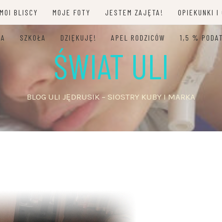
MOI BLISCY
MOJE FOTY
JESTEM ZAJĘTA!
OPIEKUNKI I
JA
SZKOŁA
DZIĘKUJĘ!
APEL RODZICÓW
1,5 % PODA
ŚWIAT ULI
BLOG ULI JĘDRUSIK – SIOSTRY KUBY I MARKA