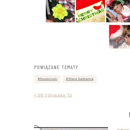
POWIĄZANE TEMATY
hospicjum
Stara Garbarnia
Nawigacja
< 28 listopada ’12
wpisu