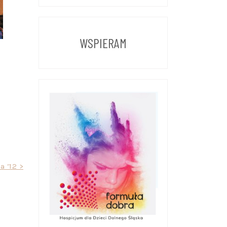
Z
POPRZEDNICH
LAT
WSPIERAM
a ’12 >