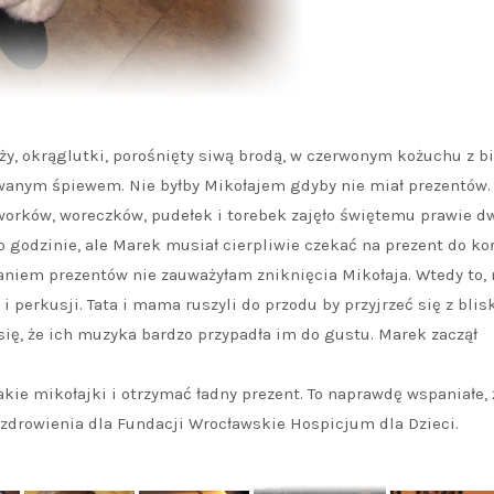
ży, okrąglutki, porośnięty siwą brodą, w czerwonym kożuchu z bi
owanym śpiewem. Nie byłby Mikołajem gdyby nie miał prezentów.
worków, woreczków, pudełek i torebek zajęło świętemu prawie d
 godzinie, ale Marek musiał cierpliwie czekać na prezent do koń
ianiem prezentów nie zauważyłam zniknięcia Mikołaja. Wtedy to, 
 i perkusji. Tata i mama ruszyli do przodu by przyjrzeć się z blis
ię, że ich muzyka bardzo przypadła im do gustu. Marek zaczął
kie mikołajki i otrzymać ładny prezent. To naprawdę wspaniałe, 
ozdrowienia dla Fundacji Wrocławskie Hospicjum dla Dzieci.