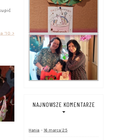
kupić
a ’10 >
NAJNOWSZE KOMENTARZE
-
Hania
16 marca’25