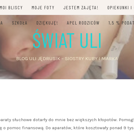
MOI BLISCY
MOJE FOTY
JESTEM ZAJĘTA!
OPIEKUNKI I
JA
SZKOŁA
DZIĘKUJĘ!
APEL RODZICÓW
1,5 % PODA
ŚWIAT ULI
BLOG ULI JĘDRUSIK – SIOSTRY KUBY I MARKA
paraty słuchowe dotarły do mnie bez większych kłopotów. Pomog
ię o pomoc finansową. Do aparatów, które kosztowały ponad 9 tys