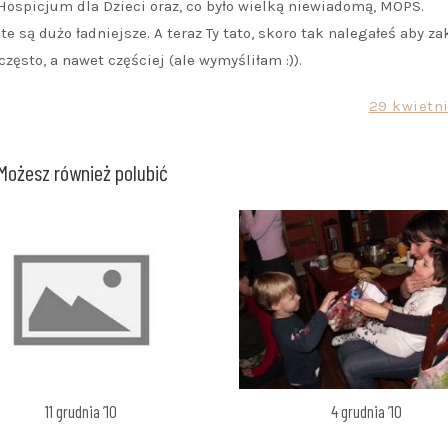
 Hospicjum dla Dzieci oraz, co było wielką niewiadomą, MOPS.
 są dużo ładniejsze. A teraz Ty tato, skoro tak nalegałeś aby za
ęsto, a nawet częściej (ale wymyśliłam :)).
29 kwietni
Możesz również polubić
11 grudnia ’10
4 grudnia ’10