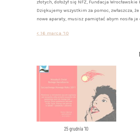
złotych, dołożył się NFZ, Fundacja Wrocławskie
Dziękujemy wszystkim za pomoc, zwłaszcza, że te
nowe aparaty, musisz pamiętać abym nosiła je cz
Nawigacja
< 16 marca ’10
wpisu
25 grudnia ’10