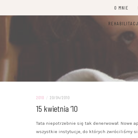
Przejdź
O MNIE
do
treści
REHABILITAC
2010
/
20/04/2010
15 kwietnia ’10
Tata niepotrzebnie się tak denerwował. Nowe a
wszystkie instytucje, do których zwróciliśmy s