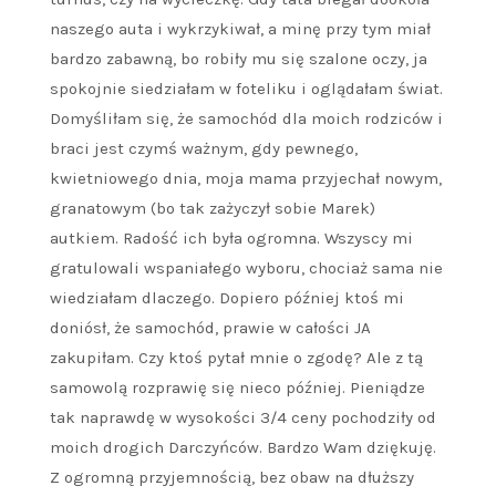
naszego auta i wykrzykiwał, a minę przy tym miał
bardzo zabawną, bo robiły mu się szalone oczy, ja
spokojnie siedziałam w foteliku i oglądałam świat.
Domyśliłam się, że samochód dla moich rodziców i
braci jest czymś ważnym, gdy pewnego,
kwietniowego dnia, moja mama przyjechał nowym,
granatowym (bo tak zażyczył sobie Marek)
autkiem. Radość ich była ogromna. Wszyscy mi
gratulowali wspaniałego wyboru, chociaż sama nie
wiedziałam dlaczego. Dopiero później ktoś mi
doniósł, że samochód, prawie w całości JA
zakupiłam. Czy ktoś pytał mnie o zgodę? Ale z tą
samowolą rozprawię się nieco później. Pieniądze
tak naprawdę w wysokości 3/4 ceny pochodziły od
moich drogich Darczyńców. Bardzo Wam dziękuję.
Z ogromną przyjemnością, bez obaw na dłuższy