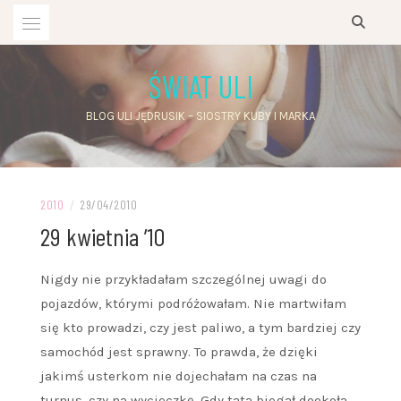
Przejdź
do
treści
ŚWIAT ULI
BLOG ULI JĘDRUSIK – SIOSTRY KUBY I MARKA
2010
/
29/04/2010
29 kwietnia ’10
Nigdy nie przykładałam szczególnej uwagi do
pojazdów, którymi podróżowałam. Nie martwiłam
się kto prowadzi, czy jest paliwo, a tym bardziej czy
samochód jest sprawny. To prawda, że dzięki
jakimś usterkom nie dojechałam na czas na
turnus, czy na wycieczkę. Gdy tata biegał dookoła