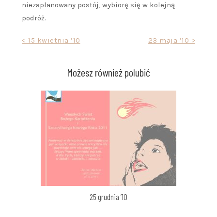
niezaplanowany postój, wybiorę się w kolejną
podróż.
Nawigacja
< 15 kwietnia ’10
23 maja ’10 >
wpisu
Możesz również polubić
25 grudnia ’10