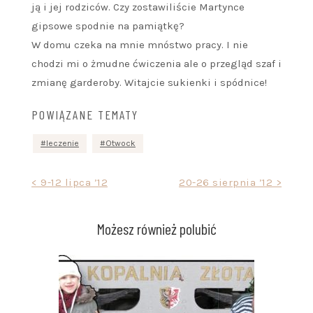
ją i jej rodziców. Czy zostawiliście Martynce
gipsowe spodnie na pamiątkę?
W domu czeka na mnie mnóstwo pracy. I nie
chodzi mi o żmudne ćwiczenia ale o przegląd szaf i
zmianę garderoby. Witajcie sukienki i spódnice!
POWIĄZANE TEMATY
leczenie
Otwock
Nawigacja
< 9-12 lipca ’12
20-26 sierpnia ’12 >
wpisu
Możesz również polubić