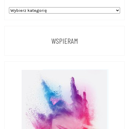
WPISY
Z
POPRZEDNICH
LAT
WSPIERAM