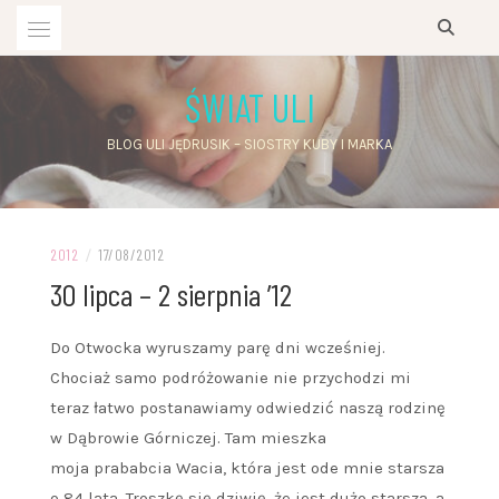
Przejdź
do
treści
ŚWIAT ULI
BLOG ULI JĘDRUSIK – SIOSTRY KUBY I MARKA
2012
/
17/08/2012
30 lipca – 2 sierpnia ’12
Do Otwocka wyruszamy parę dni wcześniej.
Chociaż samo podróżowanie nie przychodzi mi
teraz łatwo postanawiamy odwiedzić naszą rodzinę
w Dąbrowie Górniczej. Tam mieszka
moja prababcia Wacia, która jest ode mnie starsza
o 84 lata. Troszkę się dziwię, że jest dużo starsza, a