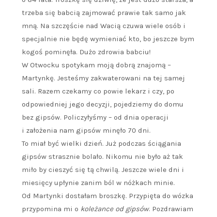
trzeba się babcią zajmować prawie tak samo jak
mną. Na szczęście nad Wacią czuwa wiele osób i
specjalnie nie będę wymieniać kto, bo jeszcze bym
kogoś pominęła. Dużo zdrowia babciu!
W Otwocku spotykam moją dobrą znajomą –
Martynkę. Jesteśmy zakwaterowani na tej samej
sali. Razem czekamy co powie lekarz i czy, po
odpowiedniej jego decyzji, pojedziemy do domu
bez gipsów. Policzyłyśmy – od dnia operacji
i założenia nam gipsów minęło 70 dni.
To miał być wielki dzień. Już podczas ściągania
gipsów strasznie bolało. Nikomu nie było aż tak
miło by cieszyć się tą chwilą. Jeszcze wiele dni i
miesięcy upłynie zanim ból w nóżkach minie.
Od Martynki dostałam broszkę. Przypięta do wózka
przypomina mi o
koleżance od gipsów
. Pozdrawiam