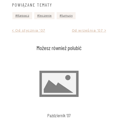
POWIĄZANE TEMATY
Karpacz
leczenie
turnusy
Nawigacja
< Od stycznia ’07
Od września ’07 >
wpisu
Możesz również polubić
Październik ’07