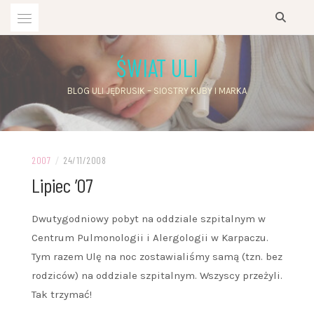
Przejdź
do
treści
ŚWIAT ULI
BLOG ULI JĘDRUSIK – SIOSTRY KUBY I MARKA
2007
/
24/11/2008
Lipiec ’07
Dwutygodniowy pobyt na oddziale szpitalnym w
Centrum Pulmonologii i Alergologii w Karpaczu.
Tym razem Ulę na noc zostawialiśmy samą (tzn. bez
rodziców) na oddziale szpitalnym. Wszyscy przeżyli.
Tak trzymać!