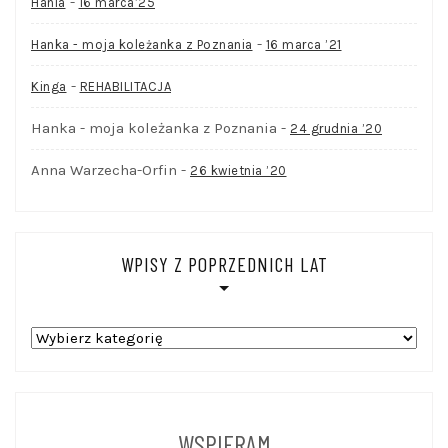
-
Hania
16 marca’25
-
Hanka - moja koleżanka z Poznania
16 marca ’21
-
Kinga
REHABILITACJA
Hanka - moja koleżanka z Poznania
-
24 grudnia ’20
Anna Warzecha-Orfin
-
26 kwietnia ’20
WPISY Z POPRZEDNICH LAT
WPISY
Z
POPRZEDNICH
LAT
WSPIERAM