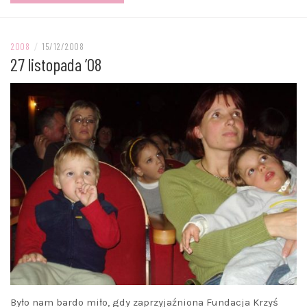
2008
/
15/12/2008
27 listopada ’08
Było nam bardo miło, gdy zaprzyjaźniona Fundacja Krzyś