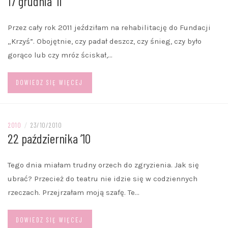
17 grudnia ’11
Przez cały rok 2011 jeździłam na rehabilitację do Fundacji
„Krzyś”. Obojętnie, czy padał deszcz, czy śnieg, czy było
gorąco lub czy mróz ściskał,…
DOWIEDZ SIĘ WIĘCEJ
2010
/
23/10/2010
22 października ’10
Tego dnia miałam trudny orzech do zgryzienia. Jak się
ubrać? Przecież do teatru nie idzie się w codziennych
rzeczach. Przejrzałam moją szafę. Te…
DOWIEDZ SIĘ WIĘCEJ