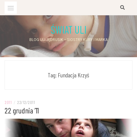
Przejdź
do
treści
ŚWIAT ULI
BLOG ULI JĘDRUSIK – SIOSTRY KUBY I MARKA
Tag:
Fundacja Krzyś
2011
/
22/12/2011
22 grudnia ’11