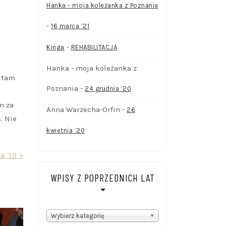
Hanka - moja koleżanka z Poznania
-
16 marca ’21
-
Kinga
REHABILITACJA
Hanka - moja koleżanka z
A tam
Poznania
-
24 grudnia ’20
m za
Anna Warzecha-Orfin
-
26
. Nie
kwietnia ’20
ca ’10 >
WPISY Z POPRZEDNICH LAT
WPISY
Wybierz kategorię