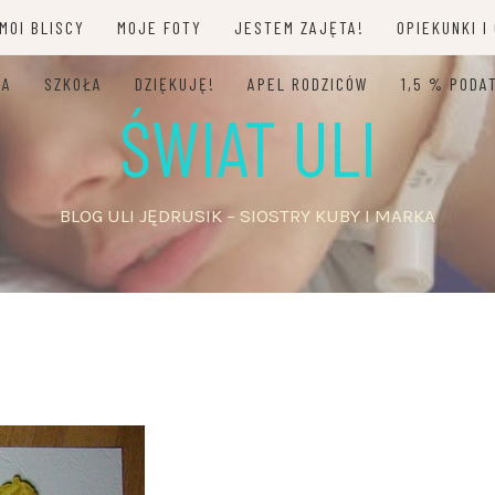
MOI BLISCY
MOJE FOTY
JESTEM ZAJĘTA!
OPIEKUNKI I
JA
SZKOŁA
DZIĘKUJĘ!
APEL RODZICÓW
1,5 % PODA
ŚWIAT ULI
BLOG ULI JĘDRUSIK – SIOSTRY KUBY I MARKA