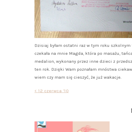
Dzisiaj byłam ostatni raz w tym roku szkolnym
czekała na mnie Magda, która po masażu, tańc
medalion, wykonany przez inne dzieci z przeds
ten rok. Dzięki Wam poznałam mnóstwa ciekawy
wiem czy mam się cieszyć, że już wakacje.
Nawigacja
< 12 czerwca ’10
wpisu