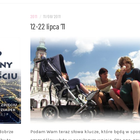
2011
/
11/08/2011
12-22 lipca ’11
 dobrze
Podam Wam teraz słowa klucze, które będą w spo
by to
szczególny użyte w poniższym wpisie. Oto one: psy