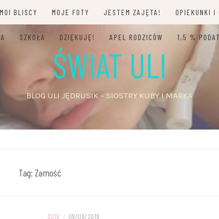
MOI BLISCY
MOJE FOTY
JESTEM ZAJĘTA!
OPIEKUNKI I
JA
SZKOŁA
DZIĘKUJĘ!
APEL RODZICÓW
1,5 % PODA
ŚWIAT ULI
BLOG ULI JĘDRUSIK – SIOSTRY KUBY I MARKA
Tag:
Zamość
2019
/
09/06/2019