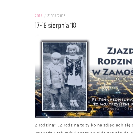
2018
/
31/08/2018
17-19 sierpnia ’18
Z rodziną? „Z rodziną to tylko na zdjęciach się
wychodzi” tak mówi nasze polskie przysłowie. A