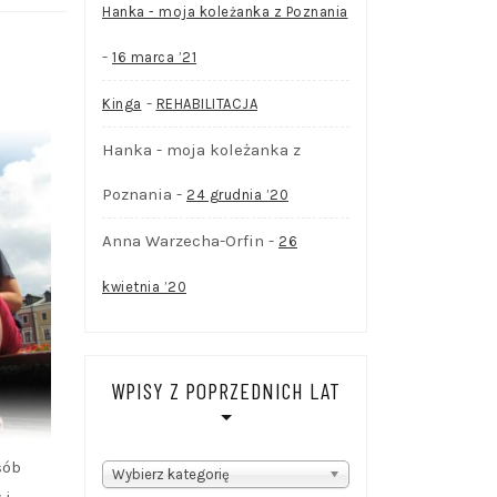
Hanka - moja koleżanka z Poznania
-
16 marca ’21
-
Kinga
REHABILITACJA
Hanka - moja koleżanka z
Poznania
-
24 grudnia ’20
Anna Warzecha-Orfin
-
26
kwietnia ’20
WPISY Z POPRZEDNICH LAT
sób
WPISY
Wybierz kategorię
 i