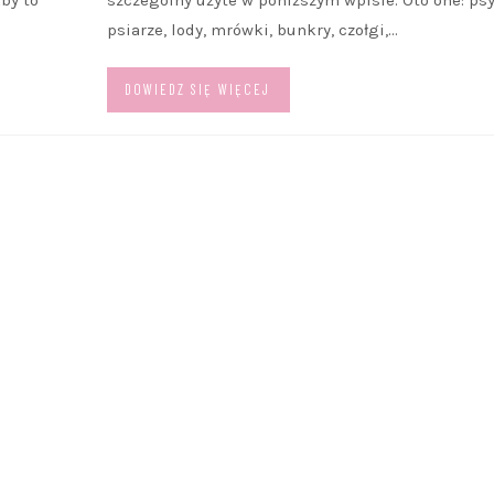
psiarze, lody, mrówki, bunkry, czołgi,…
DOWIEDZ SIĘ WIĘCEJ