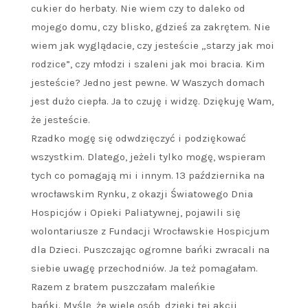
cukier do herbaty. Nie wiem czy to daleko od
mojego domu, czy blisko, gdzieś za zakrętem. Nie
wiem jak wyglądacie, czy jesteście „starzy jak moi
rodzice”, czy młodzi i szaleni jak moi bracia. Kim
jesteście? Jedno jest pewne. W Waszych domach
jest dużo ciepła. Ja to czuję i widzę. Dziękuję Wam,
że jesteście.
Rzadko mogę się odwdzięczyć i podziękować
wszystkim. Dlatego, jeżeli tylko mogę, wspieram
tych co pomagają mi i innym. 13 października na
wrocławskim Rynku, z okazji Światowego Dnia
Hospicjów i Opieki Paliatywnej, pojawili się
wolontariusze z Fundacji Wrocławskie Hospicjum
dla Dzieci. Puszczając ogromne bańki zwracali na
siebie uwagę przechodniów. Ja też pomagałam.
Razem z bratem puszczałam maleńkie
bańki. Myślę, że wiele osób, dzięki tej akcji,