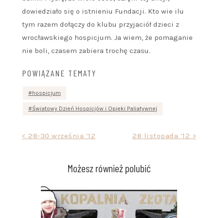
dowiedziało się o istnieniu Fundacji. Kto wie ilu
tym razem dołączy do klubu przyjaciół dzieci z
wrocławskiego hospicjum. Ja wiem, że pomaganie
nie boli, czasem zabiera trochę czasu.
POWIĄZANE TEMATY
hospicjum
Światowy Dzień Hospicjów i Opieki Paliatywnej
Nawigacja
< 28-30 września ’12
28 listopada ’12 >
wpisu
Możesz również polubić